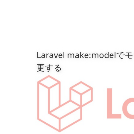
Laravel make:mo
更する