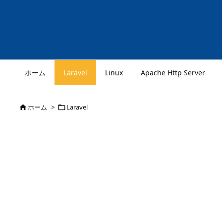
ホーム
Laravel
Linux
Apache Http Server
ホーム
>
Laravel

