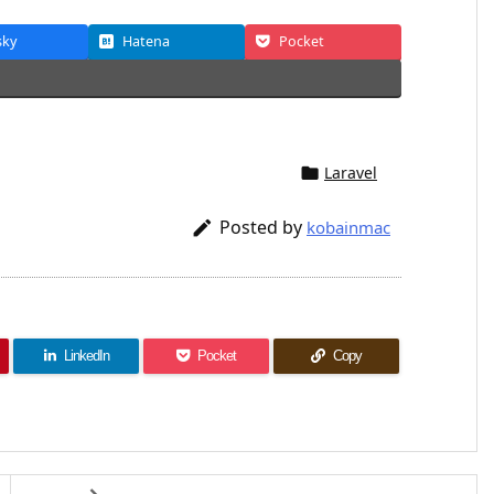
sky
Hatena
Pocket
Laravel

Posted by

kobainmac
LinkedIn
Pocket
Copy