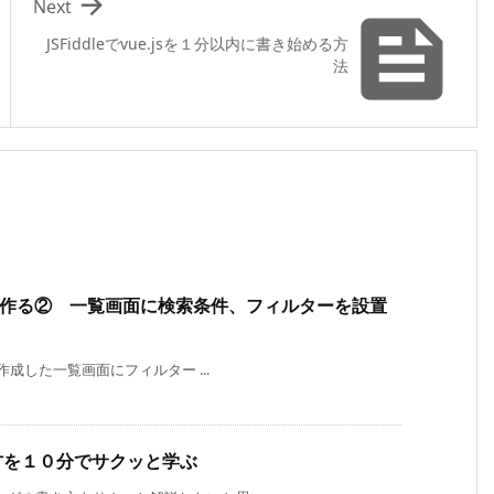

Next

JSFiddleでvue.jsを１分以内に書き始める方
法
管理画面を作る② 一覧画面に検索条件、フィルターを設置
tで作成した一覧画面にフィルター ...
き方を１０分でサクッと学ぶ