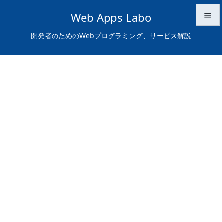
Web Apps Labo


開発者のためのWebプログラミング、サービス解説
メニュ

サイド

前へ

次へ

検索