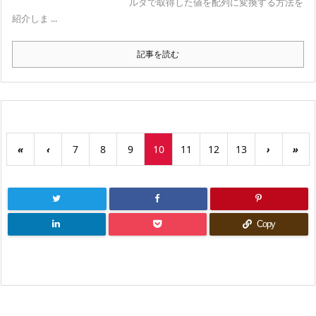
ルダで取得した値を配列に変換する方法を
紹介しま ...
記事を読む
«
‹
7
8
9
10
11
12
13
›
»
Copy