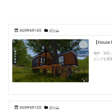
2023年8月13日
ゲーム


【Hous
物件「別荘
ビングを貫通 .
2023年8月12日
ゲーム

