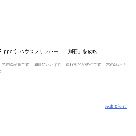
e Flipper】ハウスフリッパー 「別荘」を攻略
」の攻略記事です。 湖畔にたたずむ、隠れ家的な物件です。 木の幹がリ
..
記事を読む